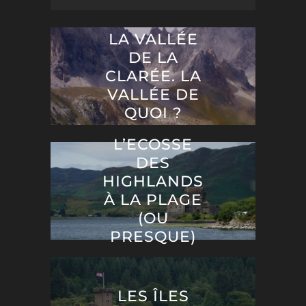
LA VALLÉE
DE LA
CLARÉE. LA
VALLÉE DE
QUOI ?
L’ECOSSE
DES
HIGHLANDS
À LA PLAGE
(OU
PRESQUE)
LES ÎLES