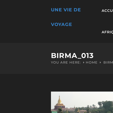
UNE VIE DE
ACCU
VOYAGE
AFRI
BIRMA_013
YOU ARE HERE:
HOME
BIRM