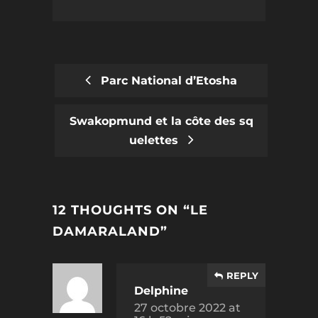
Parc National d’Etosha
POST
Swakopmund et la côte des sq
NAVIGATION
uelettes
12 THOUGHTS ON “
LE
DAMARALAND
”
REPLY
Delphine
27 octobre 2022 at