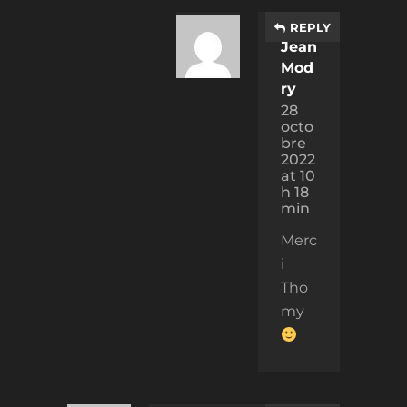
REPLY
Jean
Mod
ry
28
octo
bre
2022
at 10
h 18
min
Merc
i
Tho
my