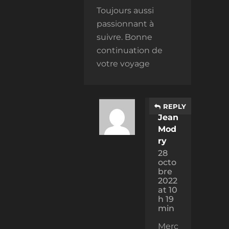
Toujours aussi
passionnant à
suivre. Bonne
continuation de
votre voyage
REPLY
Jean
Mod
ry
28
octo
bre
2022
at 10
h 19
min
Merc