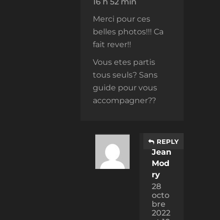
16 h 52 min
Merci pour ces
belles photos!!! Ca
fait rever!!
Vous etes partis
tous seuls? Sans
guide pour vous
accompagner??
REPLY
Jean
Mod
ry
28
octo
bre
2022