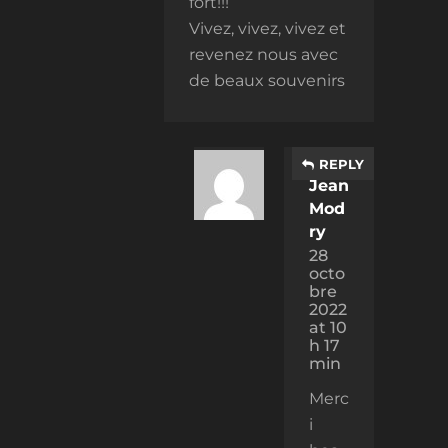
fort!!!
Vivez, vivez, vivez et
revenez nous avec
de beaux souvenirs
REPLY
Jean
Mod
ry
28
octo
bre
2022
at 10
h 17
min
Merc
i