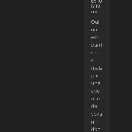
at 10
h 19
min
Oui
on
est
parti
seul
s
mais
par
une
age
nce
de
voya
ge,
don