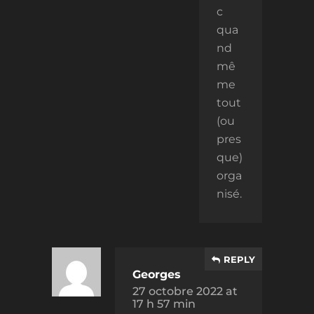
c
qua
nd
mê
me
tout
(ou
pres
que)
orga
nisé.
REPLY
Georges
27 octobre 2022 at
17 h 57 min